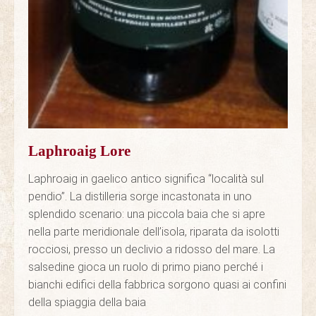
Laphroaig Lore
Laphroaig in gaelico antico significa “località sul
pendio”. La distilleria sorge incastonata in uno
splendido scenario: una piccola baia che si apre
nella parte meridionale dell’isola, riparata da isolotti
rocciosi, presso un declivio a ridosso del mare. La
salsedine gioca un ruolo di primo piano perché i
bianchi edifici della fabbrica sorgono quasi ai confini
della spiaggia della baia