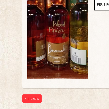
PER INF
< Indietro