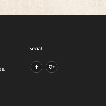
Social
 IL