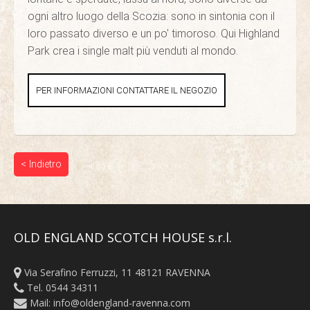
ogni altro luogo della Scozia: sono in sintonia con il
loro passato diverso e un po' timoroso. Qui Highland
Park crea i single malt più venduti al mondo.
PER INFORMAZIONI CONTATTARE IL NEGOZIO
< Indietro
OLD ENGLAND SCOTCH HOUSE s.r.l.
Via Serafino Ferruzzi, 11 48121 RAVENNA
Tel. 0544 34311
Mail:
info@oldengland-ravenna.com