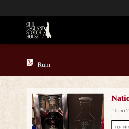
Rum
Nati
Ottimo 2
PER INF