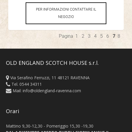
PER INFORMAZIONI CONTATTARE IL
NEGOZIO
Pagina
1
2
3
4
5
6
7
8
OLD ENGLAND SCOTCH HOUSE s.r.l.
Via Serafino Ferruzzi, 11 48121 RAVENNA
Tel. 0544 34311
Mail:
info@oldengland-ravenna.com
Orari
Mattino 9,30-12,30 - Pomeriggio 15,30 -19,30