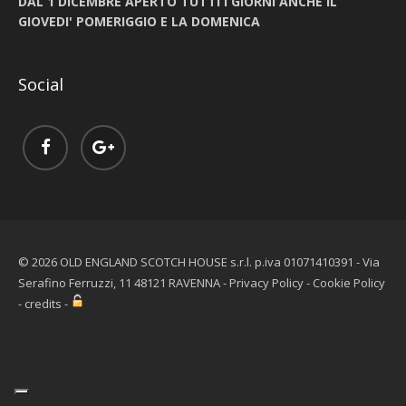
DAL 1 DICEMBRE APERTO TUTTI I GIORNI ANCHE IL
GIOVEDI' POMERIGGIO E LA DOMENICA
Social
© 2026 OLD ENGLAND SCOTCH HOUSE s.r.l. p.iva 01071410391 - Via
Serafino Ferruzzi, 11 48121 RAVENNA -
Privacy Policy
-
Cookie Policy
-
credits
-